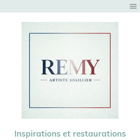
Passer
au
contenu
principal
Inspirations et restaurations