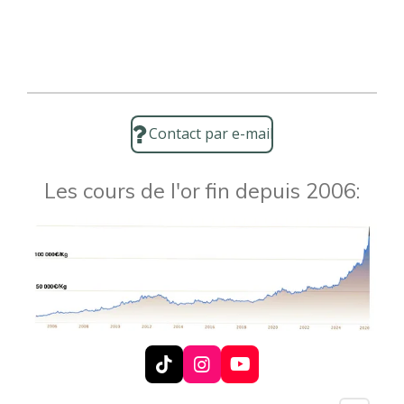
Contact par e-mail
Les cours de l'or fin depuis 2006:
T
I
Y
i
n
o