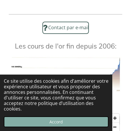
Contact par e-mail
Les cours de l'or fin depuis 2006:
Ce site utilise des cookies afin d’améliorer votre
expérience utilisateur et vous proposer des
annonces personnalisées. En continuant
d'utiliser ce site, vous confirmez que vous
acceptez notre politique d’utilisation des
T
I
Y
cookies.
i
n
o
k
s
u
T
t
T
Accord
o
a
u