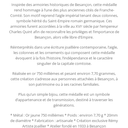
Inspirée des armoiries historiques de Besançon, cette médaille
rend hommage à l’une des plus anciennes cités de Franche-
Comté. Son motif reprend l’aigle impérial tenant deux colonnes,
symbole hérité du Saint-Empire romain germanique. Ces
armoiries furent accordées à la ville au XVI
ᵉ
siècle par l’empereur
Charles Quint afin de reconnaître les privilèges et l’importance de
Besançon, alors ville libre d’Empire.
Réinterprétés dans une écriture joaillière contemporaine, l’aigle,
les colonnes et les ornements qui composent cette médaille
évoquent à la fois l’histoire, l’indépendance et le caractère
singulier de la capitale comtoise.
Réalisée en or 750 millièmes et pesant environ 7,70 grammes,
cette création s’adresse aux personnes attachées à Besançon, à
son patrimoine ou à ses racines familiales.
Plus qu’un simple bijou, cette médaille est un symbole
d’appartenance et de transmission, destiné à traverser les
générations.
* Métal : Or jaune 750 millièmes * Poids : environ 7,70 g * 20mm
de diamètre * Fabrication : artisanale * Création exclusive Rémy
Artiste Joaillier * Atelier fondé en 1933 à Besançon