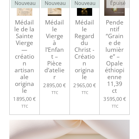
Nouveau
Nouveau
Nouveau
Épuisé
Médail
Médail
Médail
Pende
le de la
le
le
ntif
Sainte
Vierge
Regard
“Grain
Vierge
à
du
e de
—
l’Enfan
Christ -
lumièr
créatio
t –
Créatio
e” –
n
Pièce
n
Opale
artisan
d’atelie
origina
éthiopi
ale
r
le
enne
origina
11,39
2 895,00 €
2 965,00 €
le
ct
1 895,00 €
3 595,00 €