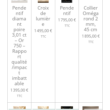
Pende
Croix
Pende
Collier
ntif
de
ntif
Oméga
diama
lumièr
rond 2
1 795,00 €
nt
e
mm,
poire
45 cm
1 495,00 €
3,01 ct
1 895,00 €
– Or
750 –
Rappo
rt
qualité
/impac
t
imbatt
able
1 395,00 €