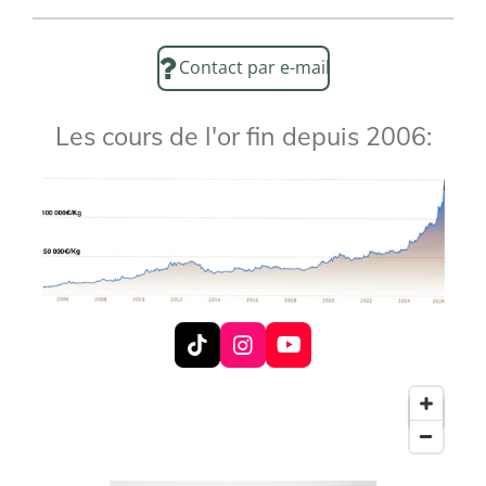
Contact par e-mail
Les cours de l'or fin depuis 2006:
T
I
Y
i
n
o
k
s
u
T
t
T
o
a
u
k
g
b
r
e