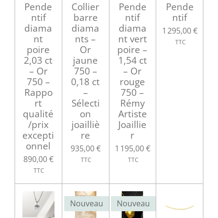
Pende
Collier
Pende
Pende
ntif
barre
ntif
ntif
diama
diama
diama
1 295,00 €
nt
nts –
nt vert
poire
Or
poire –
2,03 ct
jaune
1,54 ct
– Or
750 –
– Or
750 –
0,18 ct
rouge
Rappo
–
750 –
rt
Sélecti
Rémy
qualité
on
Artiste
/prix
joailliè
Joaillie
excepti
re
r
onnel
935,00 €
1 195,00 €
890,00 €
Nouveau
Nouveau