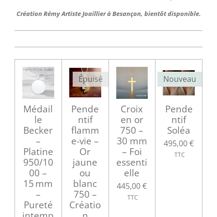
Création Rémy Artiste Joaillier à Besançon, bientôt disponible.
Épuisé
Nouveau
Médail
Pende
Croix
Pende
le
ntif
en or
ntif
Becker
flamm
750 –
Soléa
–
e-vie –
30 mm
495,00 €
Platine
Or
– Foi
950/10
jaune
essenti
00 –
ou
elle
15 mm
blanc
445,00 €
–
750 –
Pureté
Créatio
intemp
n