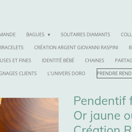
MMANDE
BAGUES
SOLITAIRES DIAMANTS
COLL
BRACELETS
CRÉATION ARGENT GIOVANNI RASPINI
B
USES ET FINES
IDENTITÉ BÉBÉ
CHAINES
PARTA
GNAGES CLIENTS
L'UNIVERS DORO
PRENDRE REND
Pendentif 
Or jaune o
Création R