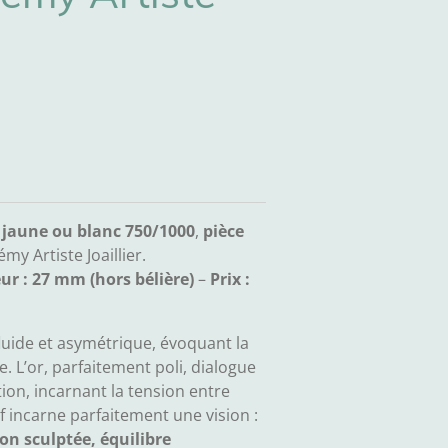
 jaune ou blanc 750/1000
,
pièce
émy Artiste Joaillier.
ur : 27 mm (hors bélière)
–
Prix :
fluide et asymétrique, évoquant la
. L’or, parfaitement poli, dialogue
tion, incarnant la tension entre
if incarne parfaitement une vision :
on sculptée, équilibre