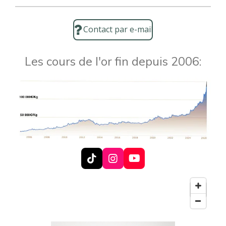
Contact par e-mail
Les cours de l'or fin depuis 2006:
T
I
Y
i
n
o
k
s
u
T
t
T
o
a
u
k
g
b
r
e