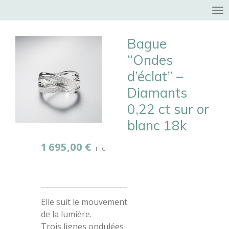
Passer
au
contenu
Bague
principal
“Ondes
d’éclat” –
Diamants
0,22 ct sur or
blanc 18k
1 695,00 €
Elle suit le mouvement
de la lumière.
Trois lignes ondulées