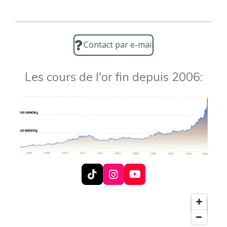
Contact par e-mail
Les cours de l'or fin depuis 2006:
T
I
Y
i
n
o
k
s
u
T
t
T
o
a
u
k
g
b