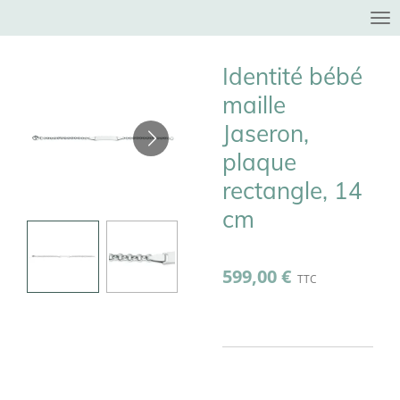
Passer
au
contenu
Identité bébé
principal
maille
Jaseron,
plaque
rectangle, 14
cm
599,00 €