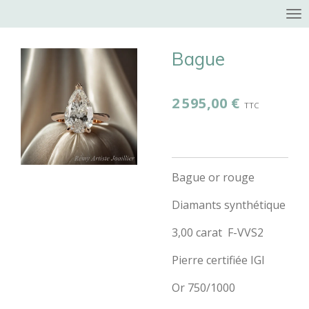
Passer
au
contenu
Bague
principal
2 595,00 €
Bague or rouge
Diamants synthétique
3,00 carat F-VVS2
Pierre certifiée IGI
Or 750/1000