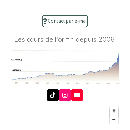
Contact par e-mail
Les cours de l'or fin depuis 2006:
T
I
Y
i
n
o
k
s
u
T
t
T
o
a
u
k
g
b