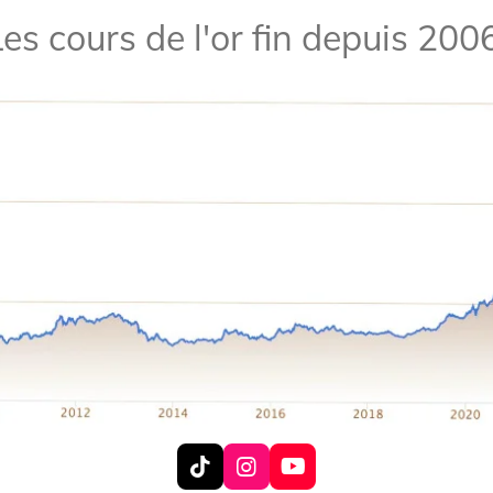
es cours de l'or fin depuis 2006
T
I
Y