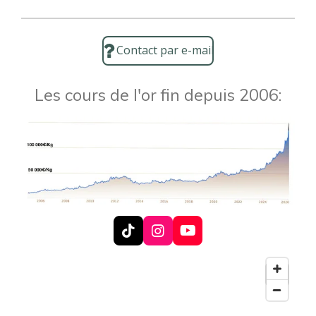
Contact par e-mail
Les cours de l'or fin depuis 2006:
T
I
Y
i
n
o
k
s
u
T
t
T
o
a
u
k
g
b