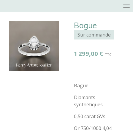
Passer
au
contenu
Bague
principal
Sur commande
1 299,00 €
Bague
Diamants
synthétiques
0,50 carat GVs
Or 750/1000 4,04