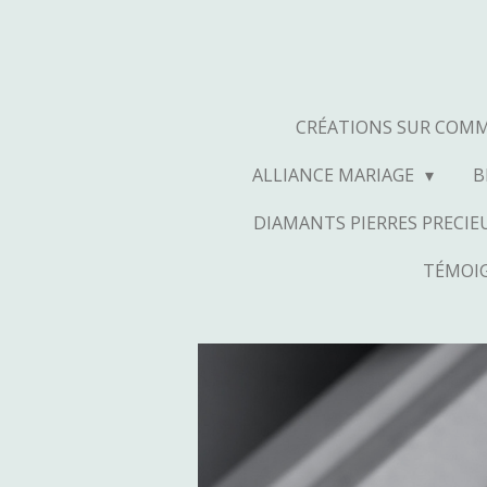
Passer
au
contenu
principal
CRÉATIONS SUR COM
ALLIANCE MARIAGE
B
DIAMANTS PIERRES PRECIEU
TÉMOIG