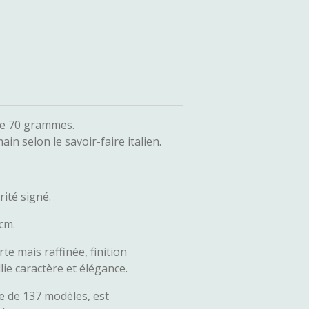
 de 70 grammes.
in selon le savoir-faire italien.
ité signé.
cm.
te mais raffinée, finition
llie caractère et élégance.
te de 137 modèles, est