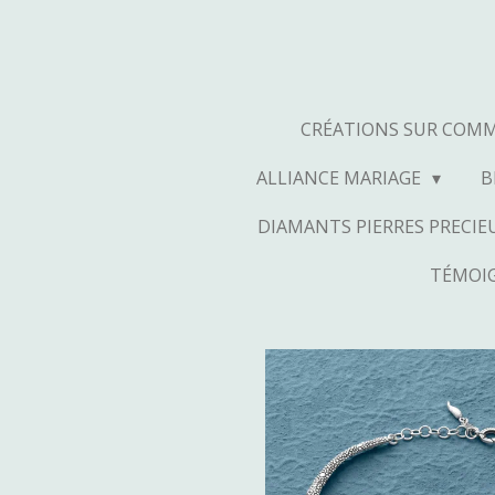
Passer
au
contenu
principal
CRÉATIONS SUR COM
ALLIANCE MARIAGE
B
DIAMANTS PIERRES PRECIEU
TÉMOIG