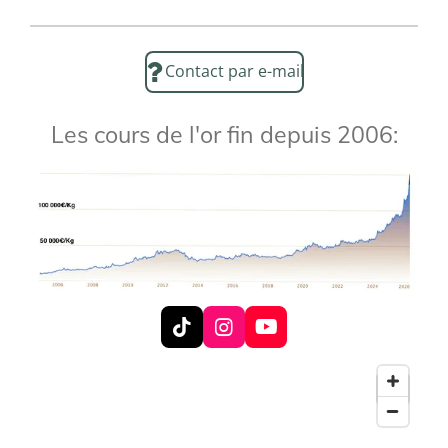
Contact par e-mail
Les cours de l'or fin depuis 2006:
T
I
Y
i
n
o
k
s
u
T
t
T
o
a
u
k
g
b