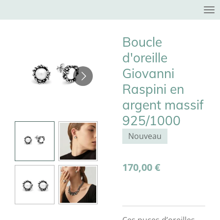
Passer
au
contenu
Boucle
principal
d'oreille
Giovanni
Raspini en
argent massif
925/1000
Nouveau
170,00 €