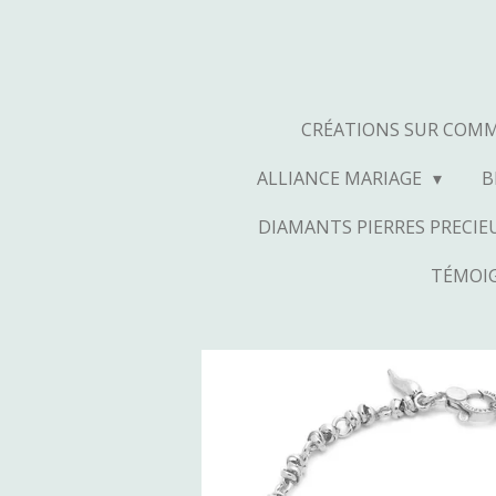
Passer
au
contenu
principal
CRÉATIONS SUR COM
ALLIANCE MARIAGE
B
DIAMANTS PIERRES PRECIEU
TÉMOIG