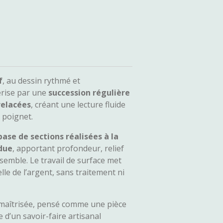
f
, au dessin rythmé et
érise par une
succession régulière
relacées
, créant une lecture fluide
 poignet.
base de sections réalisées à la
rdue
, apportant profondeur, relief
ensemble. Le travail de surface met
lle de l’argent, sans traitement ni
e maîtrisée, pensé comme une pièce
 d’un savoir-faire artisanal