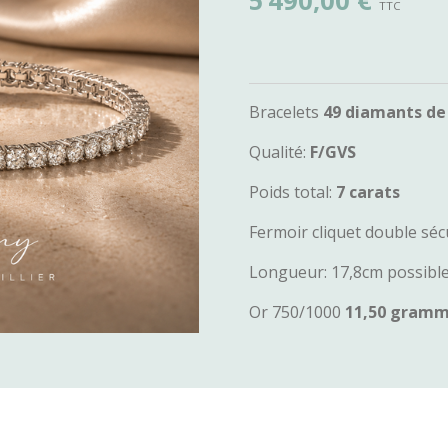
5 490,00 €
Bracelets
49
diamants de
Qualité:
F/GVS
Poids total:
7 carats
Fermoir cliquet double séc
Longueur: 17,8cm possibl
Or 750/1000
11,50 gram