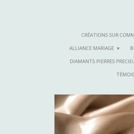
Passer
au
contenu
principal
CRÉATIONS SUR COM
ALLIANCE MARIAGE
B
DIAMANTS PIERRES PRECIEU
TÉMOIG