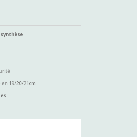
 synthèse
urité
e en 19/20/21cm
mes