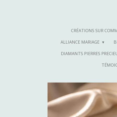
Passer
au
contenu
principal
CRÉATIONS SUR COM
ALLIANCE MARIAGE
B
DIAMANTS PIERRES PRECIEU
TÉMOIG