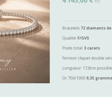
4 145,00 €
Bracelets
72 diamants de
Qualité:
F/GVS
Poids total:
3 carats
Fermoir cliquet double séc
Longueur: 17,8cm possibl
Or 750/1000
9,35 gramm