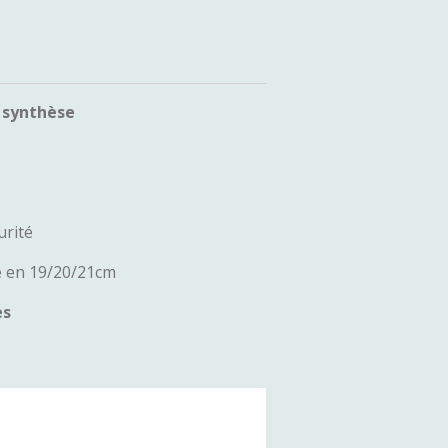
 synthèse
urité
e en 19/20/21cm
es