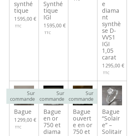
synthé
Synthé
e
tique
tique
diama
IGI
nt
1 595,00 €
synthè
1 595,00 €
se D-
VVS1
IGI
1,05
carat
1 295,00 €
Sur
Sur
Sur
commande
commande
commande
Bague
Bague
Bague
Bague
en or
ouvert
“Solair
1 299,00 €
750 et
e en or
e” –
diama
750 et
Solitair