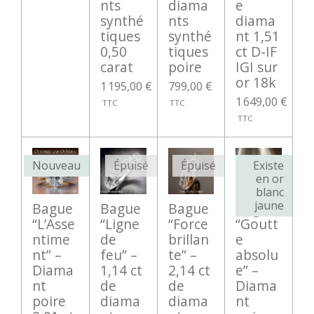
nts
diama
e
synthé
nts
diama
tiques
synthé
nt 1,51
0,50
tiques
ct D-IF
carat
poire
IGI sur
or 18k
1 195,00 €
799,00 €
1 649,00 €
Nouveau
Épuisé
Épuisé
Existe
en or
blanc
jaune
Bague
Bague
Bague
Bague
“L’Asse
“Ligne
“Force
“Goutt
ntime
de
brillan
e
nt” –
feu” –
te” –
absolu
Diama
1,14 ct
2,14 ct
e” –
nt
de
de
Diama
poire
diama
diama
nt