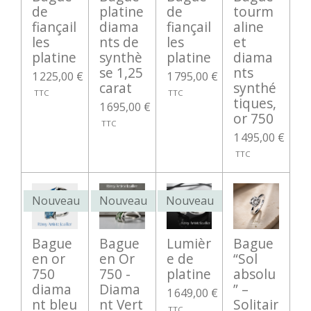
de
platine
de
tourm
fiançail
diama
fiançail
aline
les
nts de
les
et
platine
synthè
platine
diama
se 1,25
nts
1 225,00 €
1 795,00 €
carat
synthé
tiques,
1 695,00 €
or 750
1 495,00 €
Nouveau
Nouveau
Nouveau
Bague
Bague
Lumièr
Bague
en or
en Or
e de
“Sol
750
750 -
platine
absolu
diama
Diama
” –
1 649,00 €
nt bleu
nt Vert
Solitair