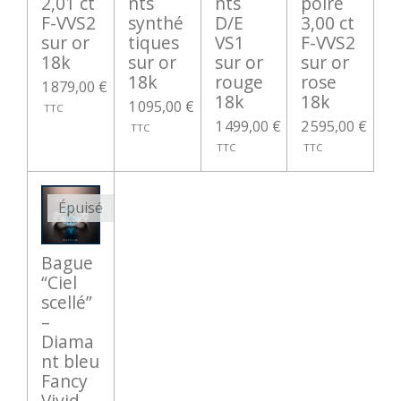
2,01 ct
nts
nts
poire
F-VVS2
synthé
D/E
3,00 ct
sur or
tiques
VS1
F-VVS2
18k
sur or
sur or
sur or
18k
rouge
rose
1 879,00 €
18k
18k
1 095,00 €
1 499,00 €
2 595,00 €
Épuisé
Bague
“Ciel
scellé”
–
Diama
nt bleu
Fancy
Vivid