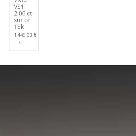
VS1
2,06 ct
sur or
18k
1 445,00 €