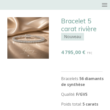
Passer
au
contenu
Bracelet 5
principal
carat rivière
Nouveau
4 795,00 €
Bracelets
56
diamants
de synthèse
Qualité:
F/GVS
Poids total:
5 carats